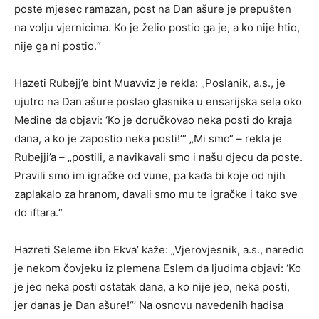
poste mjesec ramazan, post na Dan ašure je prepušten
na volju vjernicima. Ko je želio postio ga je, a ko nije htio,
nije ga ni postio.“
Hazeti Rubejj’e bint Muavviz je rekla: „Poslanik, a.s., je
ujutro na Dan ašure poslao glasnika u ensarijska sela oko
Medine da objavi: ‘Ko je doručkovao neka posti do kraja
dana, a ko je zapostio neka posti!’“ „Mi smo“ – rekla je
Rubejji’a – „postili, a navikavali smo i našu djecu da poste.
Pravili smo im igračke od vune, pa kada bi koje od njih
zaplakalo za hranom, davali smo mu te igračke i tako sve
do iftara.“
Hazreti Seleme ibn Ekva’ kaže: „Vjerovjesnik, a.s., naredio
je nekom čovjeku iz plemena Eslem da ljudima objavi: ‘Ko
je jeo neka posti ostatak dana, a ko nije jeo, neka posti,
jer danas je Dan ašure!“’ Na osnovu navedenih hadisa