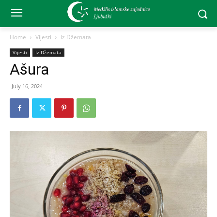
Home
Vijesti
Iz Džemata
Vijesti
Iz Džemata
Ašura
July 16, 2024