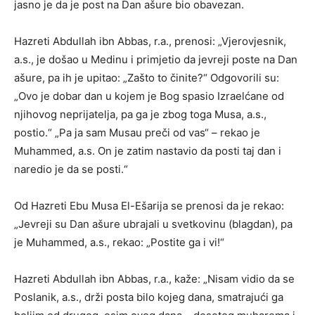
jasno je da je post na Dan ašure bio obavezan.
Hazreti Abdullah ibn Abbas, r.a., prenosi: „Vjerovjesnik,
a.s., je došao u Medinu i primjetio da jevreji poste na Dan
ašure, pa ih je upitao: „Zašto to činite?“ Odgovorili su:
„Ovo je dobar dan u kojem je Bog spasio Izraelćane od
njihovog neprijatelja, pa ga je zbog toga Musa, a.s.,
postio.“ „Pa ja sam Musau preči od vas“ – rekao je
Muhammed, a.s. On je zatim nastavio da posti taj dan i
naredio je da se posti.“
Od Hazreti Ebu Musa El-Ešarija se prenosi da je rekao:
„Jevreji su Dan ašure ubrajali u svetkovinu (blagdan), pa
je Muhammed, a.s., rekao: „Postite ga i vi!“
Hazreti Abdullah ibn Abbas, r.a., kaže: „Nisam vidio da se
Poslanik, a.s., drži posta bilo kojeg dana, smatrajući ga