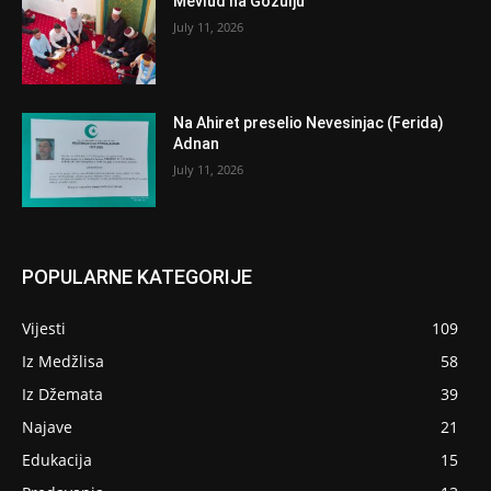
Mevlud na Gožulju
July 11, 2026
Na Ahiret preselio Nevesinjac (Ferida)
Adnan
July 11, 2026
POPULARNE KATEGORIJE
Vijesti
109
Iz Medžlisa
58
Iz Džemata
39
Najave
21
Edukacija
15