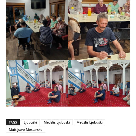
TAGS
Ljubuški
Medzlis Ljubuski
Medžlis Ljubuški
Muftijstvo Mostarsko