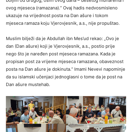
boljim od drugog, osim ovog dana – desetog muharema i
ovog mjeseca (ramazana).“ Ovaj hadis nedvosmisleno
ukazuje na vrijednost posta na Dan ašure i tokom
mjeseca ramaza koju Vjerovjesnik, a.s., nije propuštao.
Muslim bilježi da je Abdullah ibn Mes’ud rekao: „Ovo je
dan (Dan ašure) koji je Vjerovjesnik, a.s., postio prije
nego što je naređen post mjeseca ramazana. Kada je
propisan post za vrijeme mjeseca ramazana, obaveznost
posta na Dan ašure je dokinuta.“ Imami Nevevi napominje
da su islamski učenjaci jednoglasni o tome da je post na
Dan ašure mustehab.