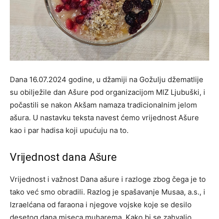
Dana 16.07.2024 godine, u džamiji na Gožulju džematlije
su obilježile dan Ašure pod organizacijom MIZ Ljubuški, i
počastili se nakon Akšam namaza tradicionalnim jelom
ašura. U nastavku teksta navest ćemo vrijednost Ašure
kao i par hadisa koji upućuju na to.
Vrijednost dana Ašure
Vrijednost i važnost Dana ašure i razloge zbog čega je to
tako već smo obradili. Razlog je spašavanje Musaa, a.s., i
Izraelćana od faraona i njegove vojske koje se desilo
desetog dana mjseca muharema. Kako bi se zahvalio