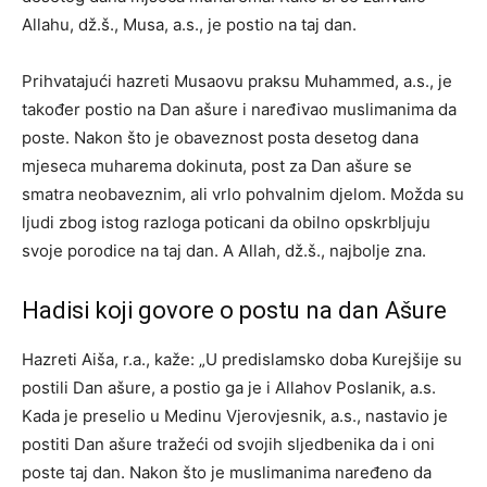
Allahu, dž.š., Musa, a.s., je postio na taj dan.
Prihvatajući hazreti Musaovu praksu Muhammed, a.s., je
također postio na Dan ašure i naređivao muslimanima da
poste. Nakon što je obaveznost posta desetog dana
mjeseca muharema dokinuta, post za Dan ašure se
smatra neobaveznim, ali vrlo pohvalnim djelom. Možda su
ljudi zbog istog razloga poticani da obilno opskrbljuju
svoje porodice na taj dan. A Allah, dž.š., najbolje zna.
Hadisi koji govore o postu na dan Ašure
Hazreti Aiša, r.a., kaže: „U predislamsko doba Kurejšije su
postili Dan ašure, a postio ga je i Allahov Poslanik, a.s.
Kada je preselio u Medinu Vjerovjesnik, a.s., nastavio je
postiti Dan ašure tražeći od svojih sljedbenika da i oni
poste taj dan. Nakon što je muslimanima naređeno da