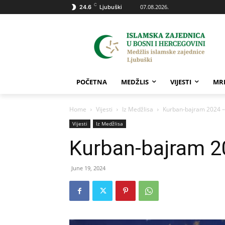
C
07.08.2026.
24.6
Ljubuški
POČETNA
MEDŽLIS
VIJESTI
MR
Home
Vijesti
Iz Medžlisa
Kurban-bajram 2024 – 
Vijesti
Iz Medžlisa
Kurban-bajram 20
June 19, 2024