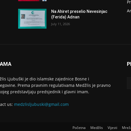
P
Ar
Na Ahiret preselio Nevesinjac
(Ferida) Adnan
July 11, 2026
NAMA
P
lis Ljubuški je dio islamske zajednice Bosne i
egovine. Prema pravnim regulativama Medžlis je pravno
 kojeg predstavljaju predsjednik i glavni imam.
act us:
medzlisljubuski@gmail.com
Početna
Medžlis
Vijesti
Mrež