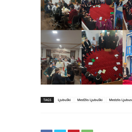
TAGS
Ljubuški
Medžlis Ljubuški
Medzlis Ljubus