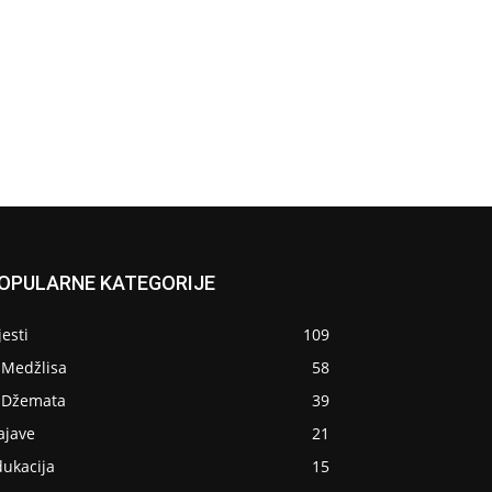
OPULARNE KATEGORIJE
jesti
109
 Medžlisa
58
z Džemata
39
ajave
21
dukacija
15