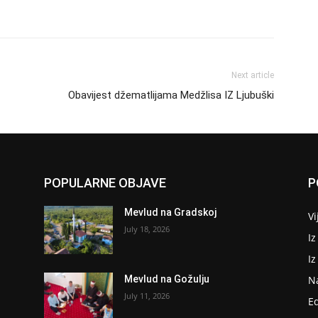
Next article
Obavijest džematlijama Medžlisa IZ Ljubuški
POPULARNE OBJAVE
P
Mevlud na Gradskoj
Vi
July 18, 2026
Iz
I
N
Mevlud na Gožulju
July 11, 2026
E