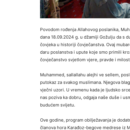
Povodom rođenja Allahovog poslanika, Muham
dana 18.09.2024 g. u džamiji Gožulju da s du
čovjeka u historiji čovječanstva. Ovaj muba
daru poslanstva i upute koje smo primili kro
čovječanstvo svjetlom vjere, pravde i milost
Muhammed, sallallahu alejhi ve sellem, posla
putokaz za svakog muslimana. Njegova blagos
vječni uzori. U vremenu kada je ljudsko src
nas poziva ka dobru, odgaja naše duše i usm
budućem svijetu.
Ove godine, program obilježavanja je dodatn
članova hora Karađoz-begove medrese iz Mos