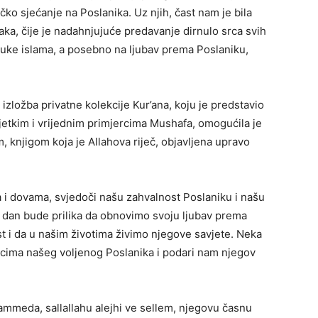
o sjećanje na Poslanika. Uz njih, čast nam je bila
aka, čije je nadahnjujuće predavanje dirnulo srca svih
oruke islama, a posebno na ljubav prema Poslaniku,
zložba privatne kolekcije Kur’ana, koju je predstavio
jetkim i vrijednim primjercima Mushafa, omogućila je
 knjigom koja je Allahova riječ, objavljena upravo
 i dovama, svjedoči našu zahvalnost Poslaniku i našu
j dan bude prilika da obnovimo svoju ljubav prema
 i da u našim životima živimo njegove savjete. Neka
icima našeg voljenog Poslanika i podari nam njegov
ammeda, sallallahu alejhi ve sellem, njegovu časnu