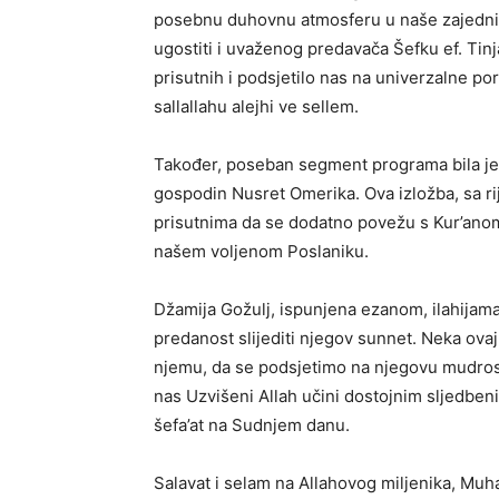
posebnu duhovnu atmosferu u naše zajedničk
ugostiti i uvaženog predavača Šefku ef. Tinj
prisutnih i podsjetilo nas na univerzalne p
sallallahu alejhi ve sellem.
Također, poseban segment programa bila je i
gospodin Nusret Omerika. Ova izložba, sa ri
prisutnima da se dodatno povežu s Kur’anom,
našem voljenom Poslaniku.
Džamija Gožulj, ispunjena ezanom, ilahijama
predanost slijediti njegov sunnet. Neka ova
njemu, da se podsjetimo na njegovu mudrost
nas Uzvišeni Allah učini dostojnim sljedben
šefa’at na Sudnjem danu.
Salavat i selam na Allahovog miljenika, Muh