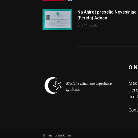
Na Ahiret preselio Nevesinjac
(Ferida) Adnan
July 11, 2026
O 
Medž
Herc
lice
Cont
© mizljubuski.ba