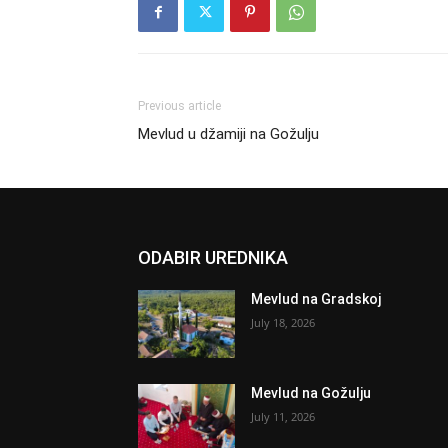
Previous article
Mevlud u džamiji na Gožulju
ODABIR UREDNIKA
Mevlud na Gradskoj
July 18, 2026
Mevlud na Gožulju
July 11, 2026