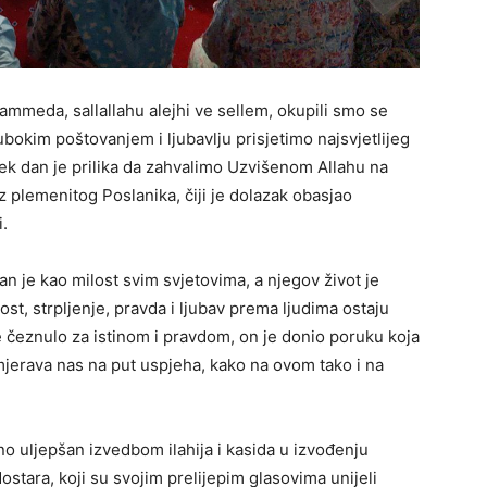
meda, sallallahu alejhi ve sellem, okupili smo se
bokim poštovanjem i ljubavlju prisjetimo najsvjetlijeg
rek dan je prilika da zahvalimo Uzvišenom Allahu na
z plemenitog Poslanika, čiji je dolazak obasjao
i.
n je kao milost svim svjetovima, a njegov život je
t, strpljenje, pravda i ljubav prema ljudima ostaju
e čeznulo za istinom i pravdom, on je donio poruku koja
jerava nas na put uspjeha, kako na ovom tako i na
o uljepšan izvedbom ilahija i kasida u izvođenju
tara, koji su svojim prelijepim glasovima unijeli