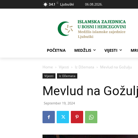
C
06.08.2026.
34.1
Ljubuški
POČETNA
MEDŽLIS
VIJESTI
MR
Home
Vijesti
Iz Džemata
Mevlud na Gožulju
Vijesti
Iz Džemata
Mevlud na Gožul
September 19, 2024