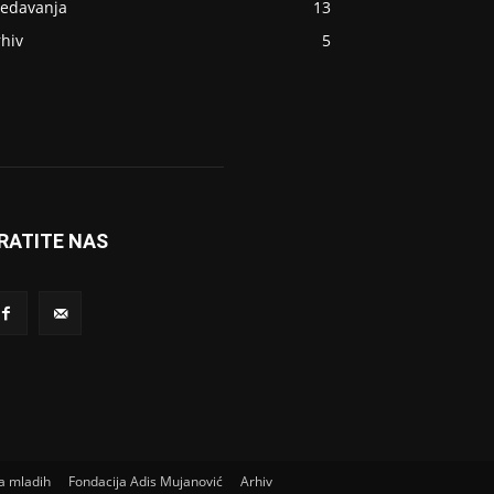
redavanja
13
hiv
5
RATITE NAS
a mladih
Fondacija Adis Mujanović
Arhiv