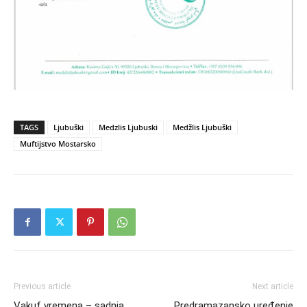
TAGS
Ljubuški
Medzlis Ljubuski
Medžlis Ljubuški
Muftijstvo Mostarsko
Previous article
Next article
Vakuf vremena – sadnja
Predramazansko uređenje