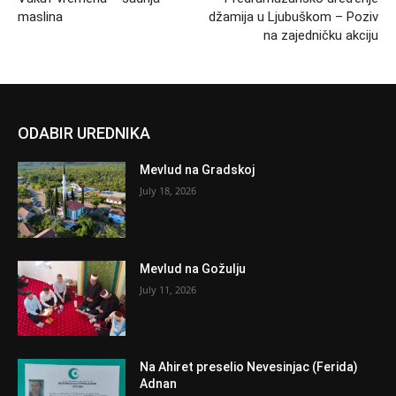
maslina
džamija u Ljubuškom – Poziv
na zajedničku akciju
ODABIR UREDNIKA
Mevlud na Gradskoj
July 18, 2026
Mevlud na Gožulju
July 11, 2026
Na Ahiret preselio Nevesinjac (Ferida)
Adnan