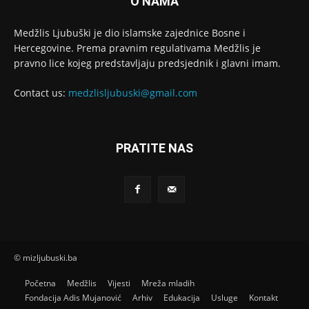
O NAMA
Medžlis Ljubuški je dio islamske zajednice Bosne i
Hercegovine. Prema pravnim regulativama Medžlis je
pravno lice kojeg predstavljaju predsjednik i glavni imam.
Contact us:
medzlisljubuski@gmail.com
PRATITE NAS
© mizljubuski.ba
Početna
Medžlis
Vijesti
Mreža mladih
Fondacija Adis Mujanović
Arhiv
Edukacija
Usluge
Kontakt