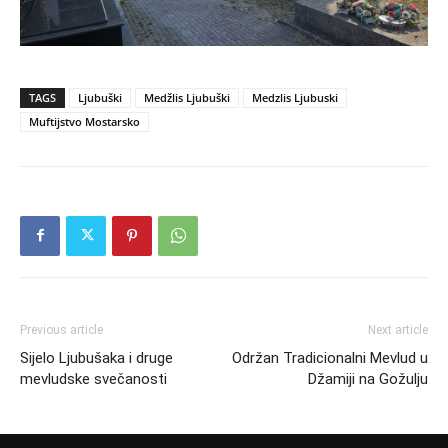
TAGS
Ljubuški
Medžlis Ljubuški
Medzlis Ljubuski
Muftijstvo Mostarsko
Previous article
Next article
Sijelo Ljubušaka i druge
Održan Tradicionalni Mevlud u
mevludske svečanosti
Džamiji na Gožulju