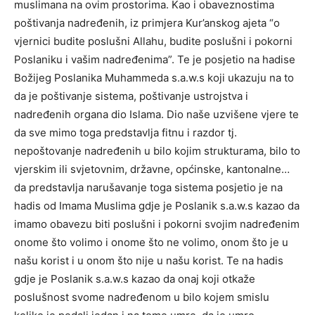
muslimana na ovim prostorima. Kao i obaveznostima
poštivanja nadređenih, iz primjera Kur’anskog ajeta “o
vjernici budite poslušni Allahu, budite poslušni i pokorni
Poslaniku i vašim nadređenima”. Te je posjetio na hadise
Božijeg Poslanika Muhammeda s.a.w.s koji ukazuju na to
da je poštivanje sistema, poštivanje ustrojstva i
nadređenih organa dio Islama. Dio naše uzvišene vjere te
da sve mimo toga predstavlja fitnu i razdor tj.
nepoštovanje nadređenih u bilo kojim strukturama, bilo to
vjerskim ili svjetovnim, državne, općinske, kantonalne…
da predstavlja narušavanje toga sistema posjetio je na
hadis od Imama Muslima gdje je Poslanik s.a.w.s kazao da
imamo obavezu biti poslušni i pokorni svojim nadređenim
onome što volimo i onome što ne volimo, onom što je u
našu korist i u onom što nije u našu korist. Te na hadis
gdje je Poslanik s.a.w.s kazao da onaj koji otkaže
poslušnost svome nadređenom u bilo kojem smislu