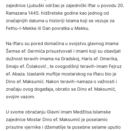
zajednice Ljubuški održao je zajednički iftar u povodu 20.
Ramazana 1445. hidžretske godine kao jednog od
značajnijih datuma u historiji Islama koji se vezuje za
Fethu-l-Mekke ili Dan povratka u Mekku.
Na iftaru su pored domaćina u svojstvu glavnog imama
Šemse ef. Germića prisustvovali i imami koji su obavljali
dužnost teravih-imama na Gradskoj, Haris ef. Omerika,
Smajo ef. Čolaković , te ovogodišnji teravih-imam Fejruz
ef. Abaza. Izaslanik muftije mostarskog na iftaru bio je
Dino ef. Maksumić. Nakon teravih-namaza o važnosti i
značaju ovog događaja, obratio se Dino ef. Maksumić,
svojim vazom.
U svome obraćanju Glavni imam Medžlisa Islamske
zajednice Mostar Dino ef. Maksumić je poselamio
prisutne vjernike i džematlije te posebne selame uputio