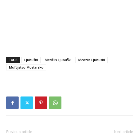
TAGS
Ljubuški
Medžlis Ljubuški
Medzlis Ljubuski
Muftijstvo Mostarsko
Previous article
Next article