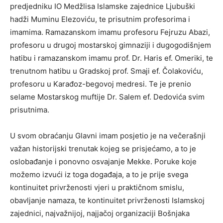
predjedniku IO Medžlisa Islamske zajednice Ljubuški
hadži Muminu Elezoviću, te prisutnim profesorima i
imamima. Ramazanskom imamu profesoru Fejruzu Abazi,
profesoru u drugoj mostarskoj gimnaziji i dugogodišnjem
hatibu i ramazanskom imamu prof. Dr. Haris ef. Omeriki, te
trenutnom hatibu u Gradskoj prof. Smaji ef. Čolakoviću,
profesoru u Karađoz-begovoj medresi. Te je prenio
selame Mostarskog muftije Dr. Salem ef. Dedovića svim
prisutnima.
U svom obraćanju Glavni imam posjetio je na večerašnji
važan historijski trenutak kojeg se prisjećamo, a to je
oslobađanje i ponovno osvajanje Mekke. Poruke koje
možemo izvući iz toga događaja, a to je prije svega
kontinuitet privrženosti vjeri u praktičnom smislu,
obavljanje namaza, te kontinuitet privrženosti Islamskoj
zajednici, najvažnijoj, najjačoj organizaciji Bošnjaka