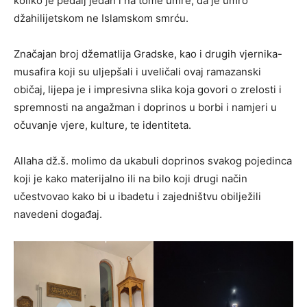
koliko je pedalj jedan i na tome umre, da je umro
džahilijetskom ne Islamskom smrću.
Značajan broj džematlija Gradske, kao i drugih vjernika-
musafira koji su uljepšali i uveličali ovaj ramazanski
običaj, lijepa je i impresivna slika koja govori o zrelosti i
spremnosti na angažman i doprinos u borbi i namjeri u
očuvanje vjere, kulture, te identiteta.
Allaha dž.š. molimo da ukabuli doprinos svakog pojedinca
koji je kako materijalno ili na bilo koji drugi način
učestvovao kako bi u ibadetu i zajedništvu obilježili
navedeni događaj.