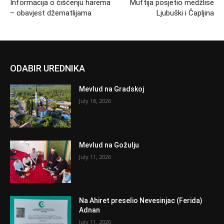
Informacija o čišćenju harema
Muftija posjetio medžlise
– obavjest džematlijama
Ljubuški i Čapljina
ODABIR UREDNIKA
Mevlud na Gradskoj
July 18, 2026
Mevlud na Gožulju
July 11, 2026
Na Ahiret preselio Nevesinjac (Ferida)
Adnan
July 11, 2026