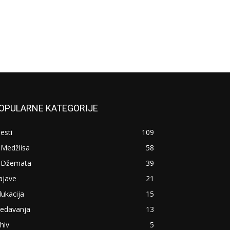
OPULARNE KATEGORIJE
jesti
109
 Medžlisa
58
z Džemata
39
ajave
21
ukacija
15
redavanja
13
hiv
5