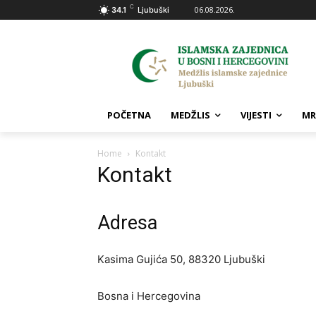
C
06.08.2026.
34.1
Ljubuški
POČETNA
MEDŽLIS
VIJESTI
MR
Home
Kontakt
Kontakt
Adresa
Kasima Gujića 50, 88320 Ljubuški
Bosna i Hercegovina