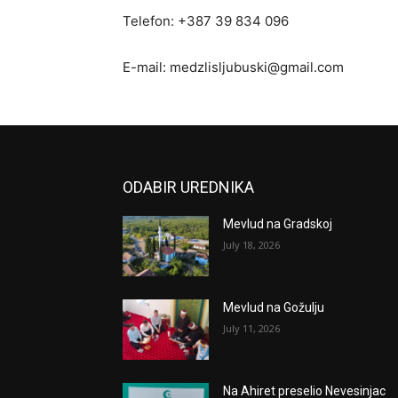
Telefon: +387 39 834 096
E-mail: medzlisljubuski@gmail.com
ODABIR UREDNIKA
Mevlud na Gradskoj
July 18, 2026
Mevlud na Gožulju
July 11, 2026
Na Ahiret preselio Nevesinjac