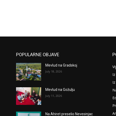
POPULARNE OBJAVE
P
Mevlud na Gradskoj
Vi
July 18, 2026
Iz
I
N
Mevlud na Gožulju
July 11, 2026
Ed
P
Ar
Na Ahiret preselio Nevesinjac