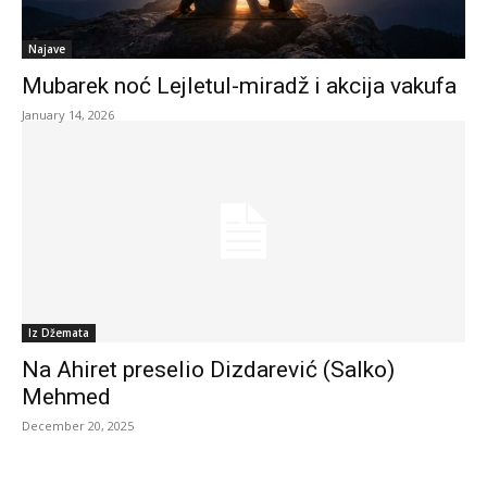
Najave
Mubarek noć Lejletul-miradž i akcija vakufa
January 14, 2026
Iz Džemata
Na Ahiret preselio Dizdarević (Salko)
Mehmed
December 20, 2025