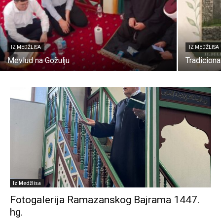
IZ MEDŽLISA
IZ MEDŽLISA
Mevlud na Gožulju
Tradiciona
Iz Medžlisa
Fotogalerija Ramazanskog Bajrama 1447.
hg.