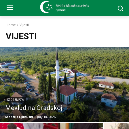
Home
Vijesti
VIJESTI
IZ DŽEMATA
Mevlud na Gradskoj
Medžlis Ljubuški
-
July 18, 2026