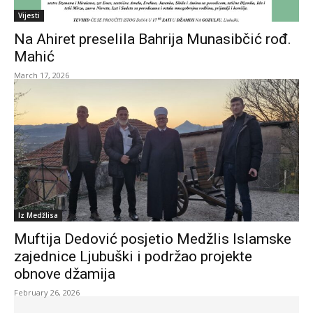
Vijesti
Na Ahiret preselila Bahrija Munasibčić rođ.
Mahić
March 17, 2026
Iz Medžlisa
Muftija Dedović posjetio Medžlis Islamske
zajednice Ljubuški i podržao projekte
obnove džamija
February 26, 2026