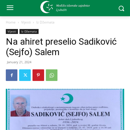
Home
Vijesti
Iz Džemata
Vijesti
Iz Džemata
Na ahiret preselio Sadiković
(Sejfo) Salem
January 21, 2024