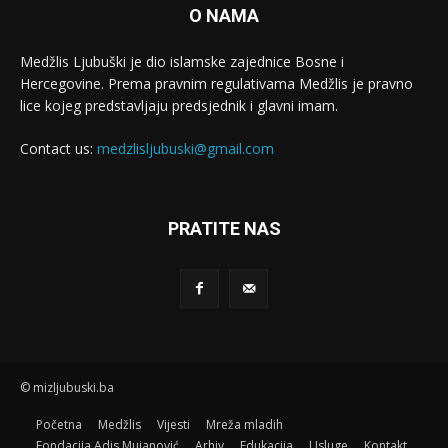
O NAMA
Medžlis Ljubuški je dio islamske zajednice Bosne i
Hercegovine. Prema pravnim regulativama Medžlis je pravno
lice kojeg predstavljaju predsjednik i glavni imam.
Contact us:
medzlisljubuski@gmail.com
PRATITE NAS
© mizljubuski.ba
Početna
Medžlis
Vijesti
Mreža mladih
Fondacija Adis Mujanović
Arhiv
Edukacija
Usluge
Kontakt