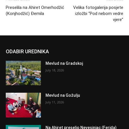
Preselila na Ahiret Omerhodžić
Velika fotogalerija posjete
(Konjhodžić) Đemila
izložbi “Pod nebom vedre
vjere”
ODABIR UREDNIKA
Mevlud na Gradskoj
July 18, 2026
Mevlud na Gožulju
July 11, 2026
Na Ahiret preselio Nevesinjac (Ferida)