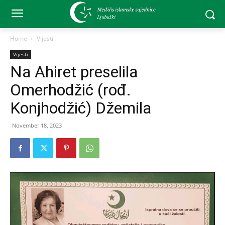
Home
Vijesti
Vijesti
Na Ahiret preselila
Omerhodžić (rođ.
Konjhodžić) Džemila
November 18, 2023