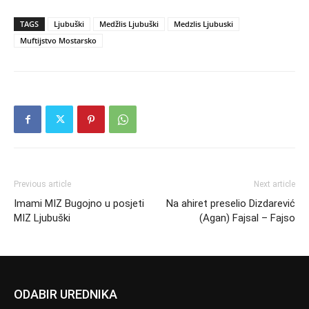
TAGS
Ljubuški
Medžlis Ljubuški
Medzlis Ljubuski
Muftijstvo Mostarsko
Previous article
Next article
Imami MIZ Bugojno u posjeti
Na ahiret preselio Dizdarević
MIZ Ljubuški
(Agan) Fajsal – Fajso
ODABIR UREDNIKA