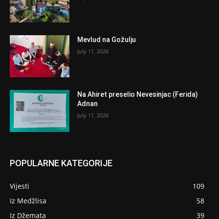
Mevlud na Gožulju
July 11, 2026
Na Ahiret preselio Nevesinjac (Ferida)
Adnan
July 11, 2026
POPULARNE KATEGORIJE
Vijesti
109
Iz Medžlisa
58
Iz Džemata
39