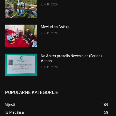
July 18, 2026
Mevlud na Gožulju
July 11, 2026
Na Ahiret preselio Nevesinjac (Ferida)
Adnan
July 11, 2026
POPULARNE KATEGORIJE
Vijesti
109
Iz Medžlisa
58