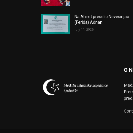
Na Ahiret preselio Nevesinjac
(Ferida) Adnan
July 11, 2026
O 
Medž
Prem
pred
Cont