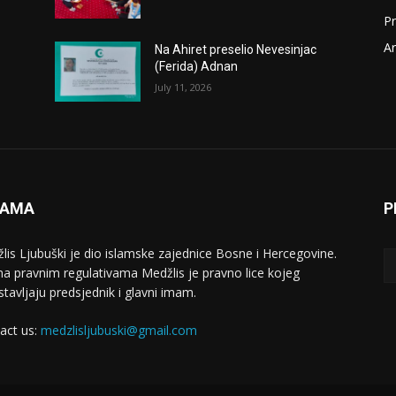
P
Ar
Na Ahiret preselio Nevesinjac
(Ferida) Adnan
July 11, 2026
NAMA
P
lis Ljubuški je dio islamske zajednice Bosne i Hercegovine.
a pravnim regulativama Medžlis je pravno lice kojeg
stavljaju predsjednik i glavni imam.
act us:
medzlisljubuski@gmail.com