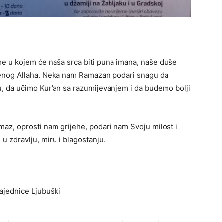
me u kojem će naša srca biti puna imana, naše duše
šenog Allaha. Neka nam Ramazan podari snagu da
, da učimo Kur’an sa razumijevanjem i da budemo bolji
az, oprosti nam grijehe, podari nam Svoju milost i
u zdravlju, miru i blagostanju.
ajednice Ljubuški