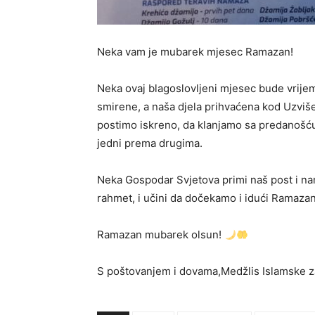
Neka vam je mubarek mjesec Ramazan!
Neka ovaj blagoslovljeni mjesec bude vrije
smirene, a naša djela prihvaćena kod Uzvi
postimo iskreno, da klanjamo sa predanošću
jedni prema drugima.
Neka Gospodar Svjetova primi naš post i nam
rahmet, i učini da dočekamo i idući Ramazan 
Ramazan mubarek olsun!
S poštovanjem i dovama,Medžlis Islamske z