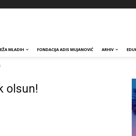
EŽA MLADIH
FONDACIJA ADIS MUJANOVIĆ
ARHIV
EDUK
!
 olsun!