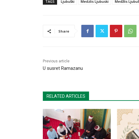
TAGS
Ljubuški
Medzlis Ljubuski
Medžlis Ljubuš
Share
Previous article
U susret Ramazanu
RELATED ARTICLES