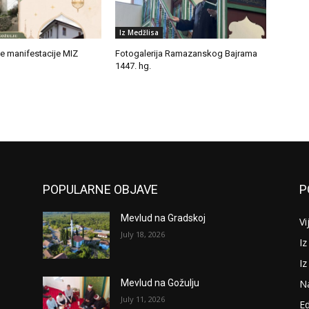
Iz Medžlisa
e manifestacije MIZ
Fotogalerija Ramazanskog Bajrama
1447. hg.
POPULARNE OBJAVE
P
Mevlud na Gradskoj
Vi
July 18, 2026
Iz
I
N
Mevlud na Gožulju
July 11, 2026
Ed