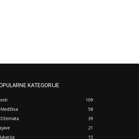
OPULARNE KATEGORIJE
jesti
109
 Medžlisa
58
z Džemata
39
ajave
21
ukacija
15