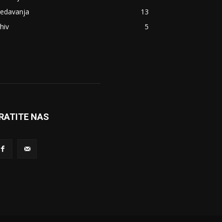
redavanja
13
hiv
5
RATITE NAS