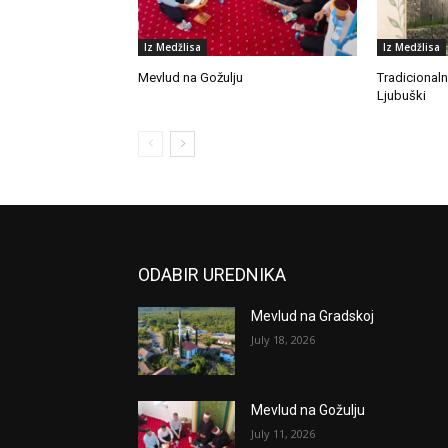
Iz Medžlisa
Iz Medžlisa
Mevlud na Gožulju
Tradicionaln
Ljubuški
ODABIR UREDNIKA
Mevlud na Gradskoj
July 18, 2026
Mevlud na Gožulju
July 11, 2026