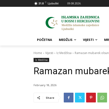
C
09.08.2026.
31.8
Ljubuški
POČETNA
MEDŽLIS
VIJESTI
MR
Home
Vijesti
Iz Medžlisa
Ramazan mubarek olsun
Iz Medžlisa
Ramazan mubarek
February 18, 2026
Share