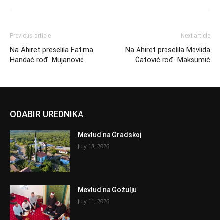
Previous article
Next article
Na Ahiret preselila Fatima
Na Ahiret preselila Mevlida
Handać rođ. Mujanović
Ćatović rođ. Maksumić
ODABIR UREDNIKA
Mevlud na Gradskoj
July 18, 2026
Mevlud na Gožulju
July 11, 2026