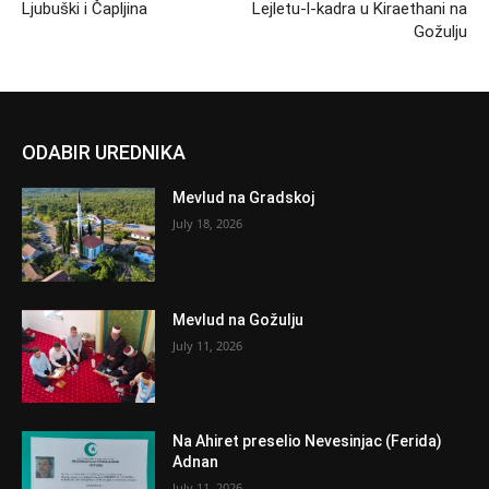
Ljubuški i Čapljina
Lejletu-l-kadra u Kiraethani na
Gožulju
ODABIR UREDNIKA
Mevlud na Gradskoj
July 18, 2026
Mevlud na Gožulju
July 11, 2026
Na Ahiret preselio Nevesinjac (Ferida)
Adnan
July 11, 2026