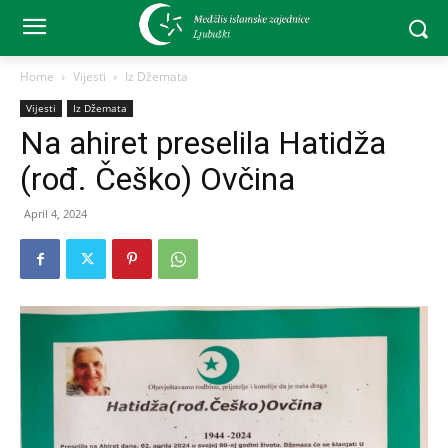
Home
Vijesti
Iz Džemata
Vijesti
Iz Džemata
Na ahiret preselila Hatidža
(rođ. Češko) Ovčina
April 4, 2024