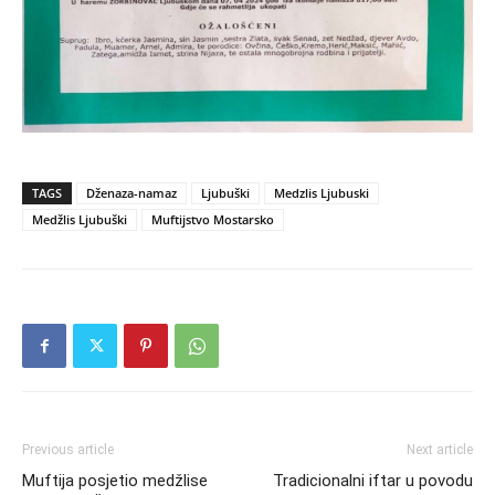
TAGS
Dženaza-namaz
Ljubuški
Medzlis Ljubuski
Medžlis Ljubuški
Muftijstvo Mostarsko
Previous article
Next article
Muftija posjetio medžlise
Tradicionalni iftar u povodu