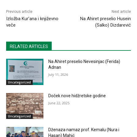
Previous article
Next article
Izložba Kur’ana i književno
Na Ahiret preselio Husein
veče
(Salko) Dizdarević
RELATED ARTICLES
Na Ahiret preselio Nevesinjac (Ferida)
Adnan
July 11, 2026
Uncategorized
Doček nove hidžretske godine
June 22, 2025
Uncategorized
Dženaza namaz prof. Kemalu (Nura i
Hasan) Mahić