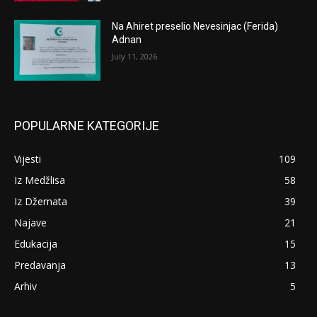
Na Ahiret preselio Nevesinjac (Ferida)
Adnan
July 11, 2026
POPULARNE KATEGORIJE
Vijesti
109
Iz Medžlisa
58
Iz Džemata
39
Najave
21
Edukacija
15
Predavanja
13
Arhiv
5