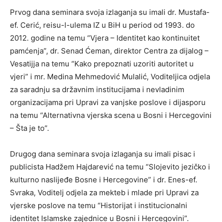
Prvog dana seminara svoja izlaganja su imali dr. Mustafa-
ef. Cerić, reisu-l-ulema IZ u BiH u period od 1993. do
2012. godine na temu “Vjera – Identitet kao kontinuitet
pamćenja”, dr. Senad Ćeman, direktor Centra za dijalog –
Vesatijja na temu “Kako prepoznati uzoriti autoritet u
vjeri” i mr. Medina Mehmedović Mulalić, Voditeljica odjela
za saradnju sa državnim institucijama i nevladinim
organizacijama pri Upravi za vanjske poslove i dijasporu
na temu “Alternativna vjerska scena u Bosni i Hercegovini
– Šta je to”.
Drugog dana seminara svoja izlaganja su imali pisac i
publicista Hadžem Hajdarević na temu “Slojevito jezičko i
kulturno naslijeđe Bosne i Hercegovine” i dr. Enes-ef.
Svraka, Voditelj odjela za mekteb i mlade pri Upravi za
vjerske poslove na temu “Historijat i institucionalni
identitet Islamske zajednice u Bosni i Hercegovini”.