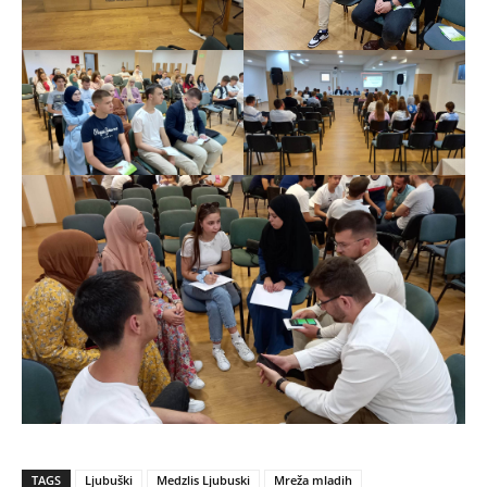
TAGS
Ljubuški
Medzlis Ljubuski
Mreža mladih