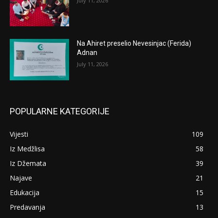
July 11, 2026
Na Ahiret preselio Nevesinjac (Ferida)
Adnan
July 11, 2026
POPULARNE KATEGORIJE
Vijesti
109
Iz Medžlisa
58
Iz Džemata
39
Najave
21
Edukacija
15
Predavanja
13