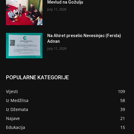
Mevlud na Gožulju
July 11, 2026
Na Ahiret preselio Nevesinjac (Ferida)
Adnan
July 11, 2026
POPULARNE KATEGORIJE
Vijesti
109
Iz Medžlisa
58
Iz Džemata
39
Najave
21
Edukacija
15