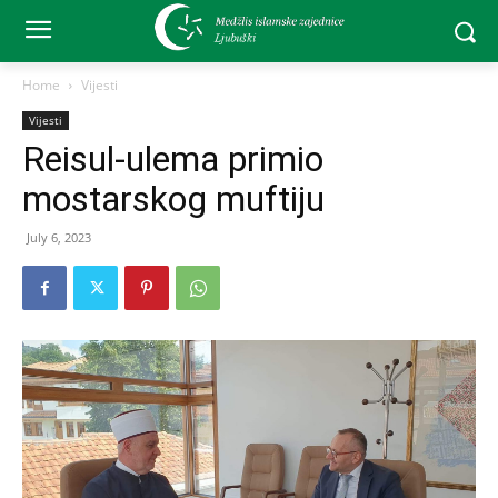
Home
Vijesti
Vijesti
Reisul-ulema primio
mostarskog muftiju
July 6, 2023