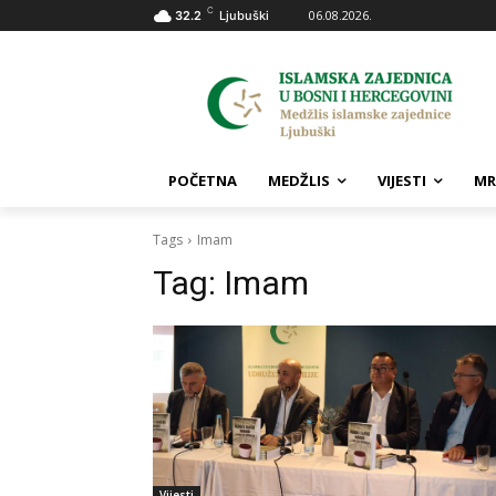
C
06.08.2026.
32.2
Ljubuški
POČETNA
MEDŽLIS
VIJESTI
MR
Tags
Imam
Tag:
Imam
Vijesti