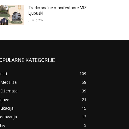
Tradicionalne manifestacije MIZ
Ljubuški
July 7, 2026
OPULARNE KATEGORIJE
jesti
109
 Medžlisa
58
z Džemata
39
ajave
21
ukacija
15
redavanja
13
hiv
5