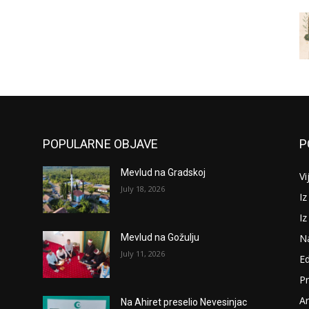
POPULARNE OBJAVE
P
Mevlud na Gradskoj
Vi
July 18, 2026
Iz
I
N
Mevlud na Gožulju
July 11, 2026
Ed
P
Ar
Na Ahiret preselio Nevesinjac