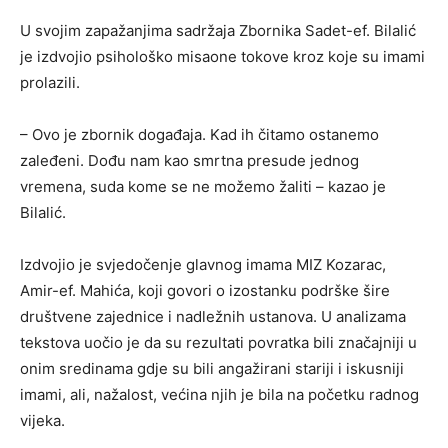
U svojim zapažanjima sadržaja Zbornika Sadet-ef. Bilalić
je izdvojio psihološko misaone tokove kroz koje su imami
prolazili.
– Ovo je zbornik događaja. Kad ih čitamo ostanemo
zaleđeni. Dođu nam kao smrtna presude jednog
vremena, suda kome se ne možemo žaliti – kazao je
Bilalić.
Izdvojio je svjedočenje glavnog imama MIZ Kozarac,
Amir-ef. Mahića, koji govori o izostanku podrške šire
društvene zajednice i nadležnih ustanova. U analizama
tekstova uočio je da su rezultati povratka bili značajniji u
onim sredinama gdje su bili angažirani stariji i iskusniji
imami, ali, nažalost, većina njih je bila na početku radnog
vijeka.