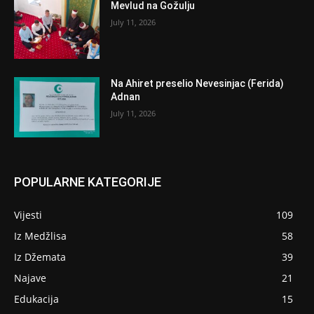
Mevlud na Gožulju
July 11, 2026
Na Ahiret preselio Nevesinjac (Ferida)
Adnan
July 11, 2026
POPULARNE KATEGORIJE
Vijesti
109
Iz Medžlisa
58
Iz Džemata
39
Najave
21
Edukacija
15