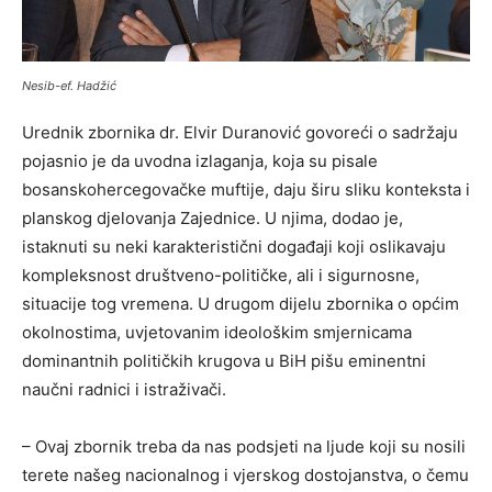
Nesib-ef. Hadžić
Urednik zbornika dr. Elvir Duranović govoreći o sadržaju
pojasnio je da uvodna izlaganja, koja su pisale
bosanskohercegovačke muftije, daju širu sliku konteksta i
planskog djelovanja Zajednice. U njima, dodao je,
istaknuti su neki karakteristični događaji koji oslikavaju
kompleksnost društveno-političke, ali i sigurnosne,
situacije tog vremena. U drugom dijelu zbornika o općim
okolnostima, uvjetovanim ideološkim smjernicama
dominantnih političkih krugova u BiH pišu eminentni
naučni radnici i istraživači.
– Ovaj zbornik treba da nas podsjeti na ljude koji su nosili
terete našeg nacionalnog i vjerskog dostojanstva, o čemu