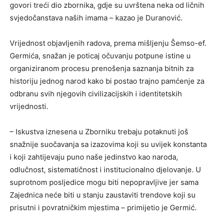
govori treći dio zbornika, gdje su uvrštena neka od ličnih
svjedočanstava naših imama – kazao je Duranović.
Vrijednost objavljenih radova, prema mišljenju Šemso-ef.
Germića, snažan je poticaj očuvanju potpune istine u
organiziranom procesu prenošenja saznanja bitnih za
historiju jednog narod kako bi postao trajno pamćenje za
odbranu svih njegovih civilizacijskih i identitetskih
vrijednosti.
– Iskustva iznesena u Zborniku trebaju potaknuti još
snažnije suočavanja sa izazovima koji su uvijek konstanta
i koji zahtijevaju puno naše jedinstvo kao naroda,
odlučnost, sistematičnost i institucionalno djelovanje. U
suprotnom posljedice mogu biti nepopravljive jer sama
Zajednica neće biti u stanju zaustaviti trendove koji su
prisutni i povratničkim mjestima – primijetio je Germić.