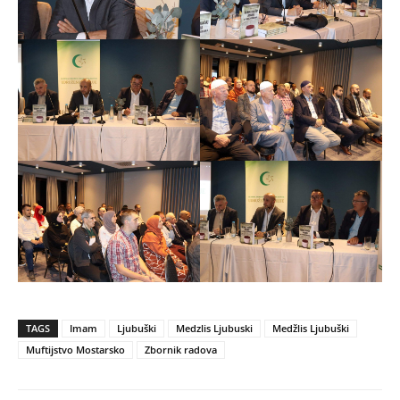
TAGS
Imam
Ljubuški
Medzlis Ljubuski
Medžlis Ljubuški
Muftijstvo Mostarsko
Zbornik radova