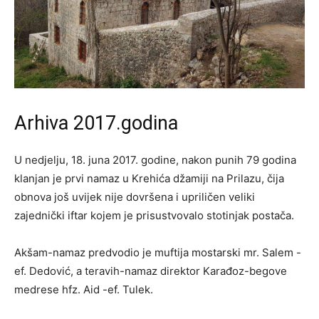
Arhiva 2017.godina
U nedjelju, 18. juna 2017. godine, nakon punih 79 godina
klanjan je prvi namaz u Krehića džamiji na Prilazu, čija
obnova još uvijek nije dovršena i upriličen veliki
zajednički iftar kojem je prisustvovalo stotinjak postača.
Akšam-namaz predvodio je muftija mostarski mr. Salem -
ef. Dedović, a teravih-namaz direktor Karađoz-begove
medrese hfz. Aid -ef. Tulek.