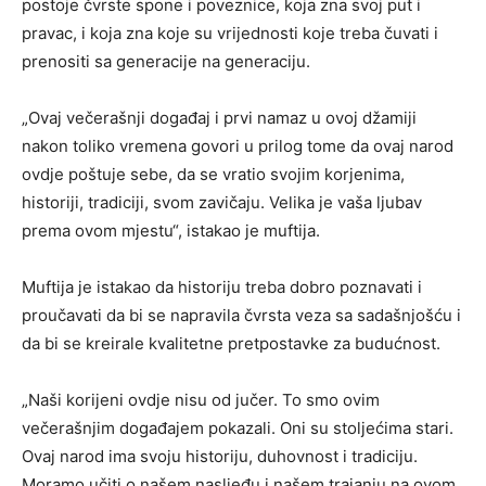
postoje čvrste spone i poveznice, koja zna svoj put i
pravac, i koja zna koje su vrijednosti koje treba čuvati i
prenositi sa generacije na generaciju.
„Ovaj večerašnji događaj i prvi namaz u ovoj džamiji
nakon toliko vremena govori u prilog tome da ovaj narod
ovdje poštuje sebe, da se vratio svojim korjenima,
historiji, tradiciji, svom zavičaju. Velika je vaša ljubav
prema ovom mjestu“, istakao je muftija.
Muftija je istakao da historiju treba dobro poznavati i
proučavati da bi se napravila čvrsta veza sa sadašnjošću i
da bi se kreirale kvalitetne pretpostavke za budućnost.
„Naši korijeni ovdje nisu od jučer. To smo ovim
večerašnjim događajem pokazali. Oni su stoljećima stari.
Ovaj narod ima svoju historiju, duhovnost i tradiciju.
Moramo učiti o našem nasljeđu i našem trajanju na ovom