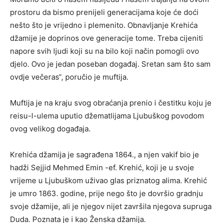
prostoru da bismo prenijeli generacijama koje će doći
nešto što je vrijedno i plemenito. Obnavljanje Krehića
džamije je doprinos ove generacije tome. Treba cijeniti
napore svih ljudi koji su na bilo koji način pomogli ovo
djelo. Ovo je jedan poseban događaj. Sretan sam što sam
ovdje večeras“, poručio je muftija.
Muftija je na kraju svog obraćanja prenio i čestitku koju je
reisu-l-ulema uputio džematlijama Ljubuškog povodom
ovog velikog događaja.
Krehića džamija je sagrađena 1864., a njen vakif bio je
hadži Sejjid Mehmed Emin -ef. Krehić, koji je u svoje
vrijeme u Ljubuškom uživao glas priznatog alima. Krehić
je umro 1863. godine, prije nego što je dovršio gradnju
svoje džamije, ali je njegov nijet završila njegova supruga
Duda. Poznata je i kao Ženska džamija.