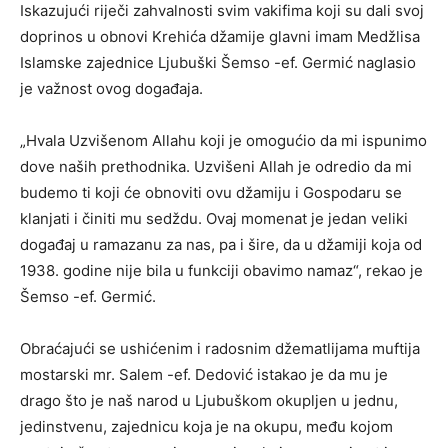
Iskazujući riječi zahvalnosti svim vakifima koji su dali svoj
doprinos u obnovi Krehića džamije glavni imam Medžlisa
Islamske zajednice Ljubuški Šemso -ef. Germić naglasio
je važnost ovog događaja.
„Hvala Uzvišenom Allahu koji je omogućio da mi ispunimo
dove naših prethodnika. Uzvišeni Allah je odredio da mi
budemo ti koji će obnoviti ovu džamiju i Gospodaru se
klanjati i činiti mu sedždu. Ovaj momenat je jedan veliki
događaj u ramazanu za nas, pa i šire, da u džamiji koja od
1938. godine nije bila u funkciji obavimo namaz“, rekao je
Šemso -ef. Germić.
Obraćajući se ushićenim i radosnim džematlijama muftija
mostarski mr. Salem -ef. Dedović istakao je da mu je
drago što je naš narod u Ljubuškom okupljen u jednu,
jedinstvenu, zajednicu koja je na okupu, među kojom