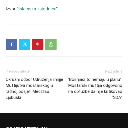
Izvor “
Islamska zajednica
“
Previous article
Next article
Okružni odbor Udruženja ilmijje
“Bošnjaci to nemaju u planu”:
Muftijstva mostarskog u
Mostarski muftija odgovorio
radnoj posjeti Medžlisu
na optužbe da nije kritikovao
Ljubuški
“SDA”