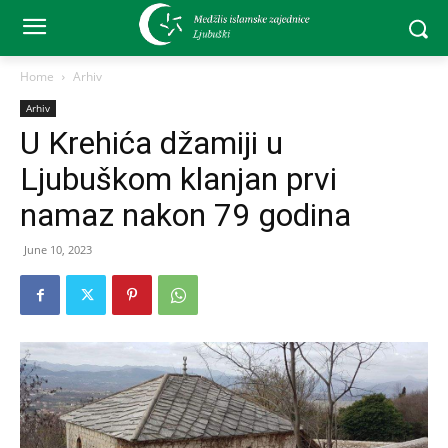
Home
Arhiv
Arhiv
U Krehića džamiji u
Ljubuškom klanjan prvi
namaz nakon 79 godina
June 10, 2023