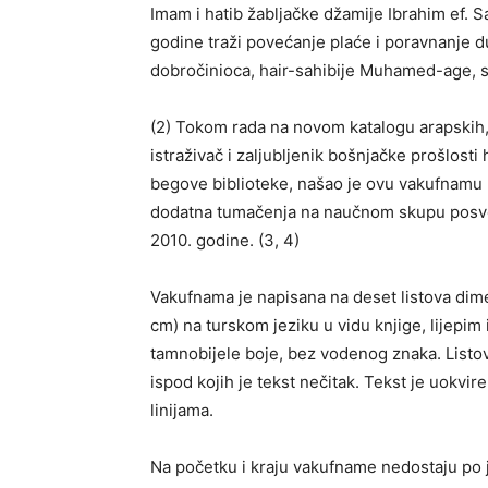
Imam i hatib žabljačke džamije Ibrahim ef. 
godine traži povećanje plaće i poravnanje 
dobročinioca, hair-sahibije Muhamed-age, s
(2) Tokom rada na novom katalogu arapskih, t
istraživač i zaljubljenik bošnjačke prošlost
begove biblioteke, našao je ovu vakufnamu u
dodatna tumačenja na naučnom skupu posve
2010. godine. (3, 4)
Vakufnama je napisana na deset listova dime
cm) na turskom jeziku u vidu knjige, lijepim
tamnobijele boje, bez vodenog znaka. List
ispod kojih je tekst nečitak. Tekst je uokv
linijama.
Na početku i kraju vakufname nedostaju po je