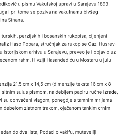
Sadiković u pismu Vakufskoj upravi u Sarajevu 1893.
duga i pri tome se poziva na vakufnamu bivšeg
ina Sinana.
urskih, perzijskih i bosanskih rukopisa, cijenjeni
i hafiz Haso Popara, stručnjak za rukopise Gazi Husrev-
 Istorijskom arhivu u Sarajevu, preveo je i objavio uz
ćenom rahm. Hivziji Hasandediću u Mostaru u julu
nzija 21,5 cm x 14,5 cm (dimenzije teksta 16 cm x 8
 i sitnim sulus pismom, na debljem papiru ručne izrade,
ovi su dohvaćeni vlagom, ponegdje s tamnim mrljama
iren debelom zlatnom trakom, ojačanom tankim crnim
dan do dva lista, Podaci o vakifu, muteveliji,