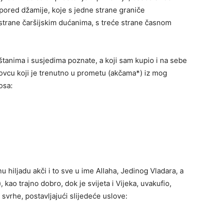
pored džamije, koje s jedne strane graniče
trane čaršijskim dućanima, s treće strane časnom
eštanima i susjedima poznate, a koji sam kupio i na sebe
ovcu koji je trenutno u prometu (akčama*) iz mog
osa:
 hiljadu akči i to sve u ime Allaha, Jedinog Vladara, a
ao trajno dobro, dok je svijeta i Vijeka, uvakufio,
svrhe, postavljajući slijedeće uslove: