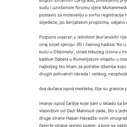
Bogom štićenom Carigradu, presvijetloj pri
sudu i uzvišenom forumu vjere Muhammedove,
postavio za muteveliju u svrhu registracije
slijedeće, po šerijatskim propisima, valjano 
Potpuno uvjeren u istinitost (kur’anskih) rije
onaj svijet vjeruju’ (6) i časnog hadisa: ‘Ko
kuću u Džennetu’, iznad tekućeg izvora u ma
kadiluk Gabela u Rumelijskom vilajetu-u ime
najboljeg što imam za potrebe džamije koju
drugih pohvalnih obreda i velikog, neophod
dva dućana ispod mekteba, čije su granice 
imanje ispod čaršije koje sam u skladu sa š
vlasništvo od Gazi Mahmud-zade, što s je
druge strane Hasan Havadže-ovim vinograd
četvrte strane javnim putem, a koje se sasto