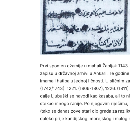
Prvi spomen džamije u mahali Žabljak 1143.
zapisu u državnoj arhivi u Ankari. Te godin
imama i hatiba u jednoj ličnosti. U sličnim z
(1742/1743), 1221. (1806-1807), 1226. (1811) 
dalje Ljubuški se navodi kao kasaba, ali to ni
stekao mnogo ranije. Po njegovim riječima, n
(tako se danas zove stari dio grada za razlik
daleko prije kandijskog, morejskog i malog ra