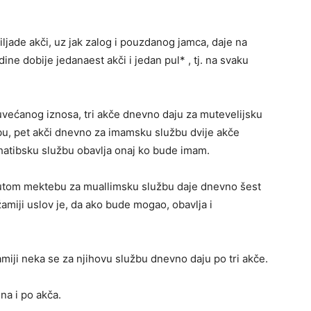
ljade akči, uz jak zalog i pouzdanog jamca, daje na
dine dobije jedanaest akči i jedan pul* , tj. na svaku
 uvećanog iznosa, tri akče dnevno daju za mutevelijsku
bu, pet akči dnevno za imamsku službu dvije akče
hatibsku službu obavlja onaj ko bude imam.
tom mektebu za muallimsku službu daje dnevno šest
iji uslov je, da ako bude mogao, obavlja i
ji neka se za njihovu službu dnevno daju po tri akče.
na i po akča.