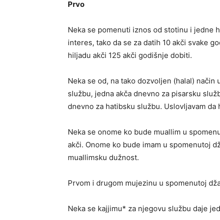
Prvo
Neka se pomenuti iznos od stotinu i jedne hi
interes, tako da se za datih 10 akči svake go
hiljadu akči 125 akči godišnje dobiti.
Neka se od, na tako dozvoljen (halal) način
službu, jedna akča dnevno za pisarsku služ
dnevno za hatibsku službu. Uslovljavam da 
Neka se onome ko bude muallim u spomenu
akči. Onome ko bude imam u spomenutoj džam
muallimsku dužnost.
Prvom i drugom mujezinu u spomenutoj džami
Neka se kajjimu* za njegovu službu daje jed