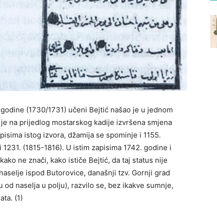
 godine (1730/1731) učeni Bejtić našao je u jednom
e je na prijedlog mostarskog kadije izvršena smjena
apisima istog izvora, džamija se spominje i 1155.
i 1231. (1815-1816). U istim zapisima 1742. godine i
kako ne znači, kako ističe Bejtić, da taj status nije
aselje ispod Butorovice, današnji tzv. Gornji grad
u od naselja u polju), razvilo se, bez ikakve sumnje,
ta. (1)