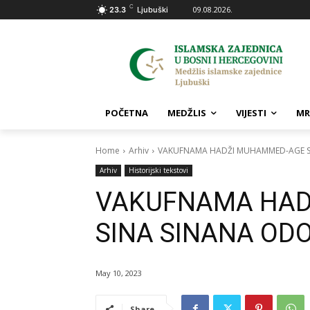
C
09.08.2026.
23.3
Ljubuški
POČETNA
MEDŽLIS
VIJESTI
MR
Home
Arhiv
VAKUFNAMA HADŽI MUHAMMED-AGE S
Arhiv
Historijski tekstovi
VAKUFNAMA HAD
SINA SINANA OD
May 10, 2023
Share