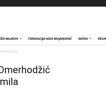
EŽA MLADIH
FONDACIJA ADIS MUJANOVIĆ
ARHIV
EDUK
džić) Džemila
Omerhodžić
mila