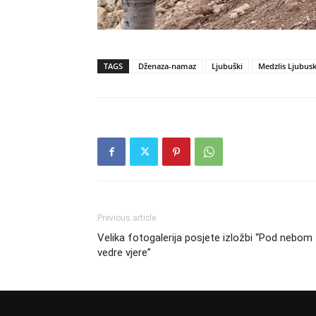
TAGS
Dženaza-namaz
Ljubuški
Medzlis Ljubusk
Previous article
Velika fotogalerija posjete izložbi “Pod nebom
vedre vjere”