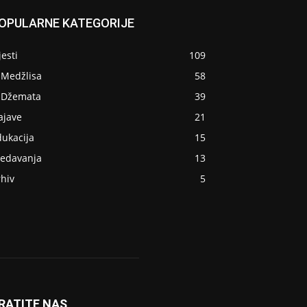
OPULARNE KATEGORIJE
jesti
109
 Medžlisa
58
z Džemata
39
ajave
21
dukacija
15
redavanja
13
hiv
5
RATITE NAS