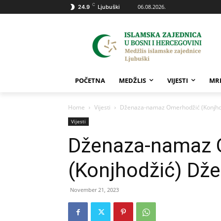
C
06.08.2026.
24.9
Ljubuški
POČETNA
MEDŽLIS
VIJESTI
MR
Home
Vijesti
Dženaza-namaz Omerhodžić (Konjho
Vijesti
Dženaza-namaz 
(Konjhodžić) Dže
November 21, 2023