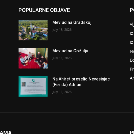
POPULARNE OBJAVE
P
Mevlud na Gradskoj
Vi
July 18, 2026
Iz
I
N
Mevlud na Gožulju
July 11, 2026
E
P
Ar
Na Ahiret preselio Nevesinjac
(Ferida) Adnan
July 11, 2026
NAMA
P