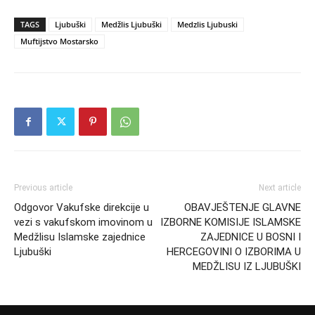
TAGS
Ljubuški
Medžlis Ljubuški
Medzlis Ljubuski
Muftijstvo Mostarsko
Previous article
Next article
Odgovor Vakufske direkcije u
OBAVJEŠTENJE GLAVNE
vezi s vakufskom imovinom u
IZBORNE KOMISIJE ISLAMSKE
Medžlisu Islamske zajednice
ZAJEDNICE U BOSNI I
Ljubuški
HERCEGOVINI O IZBORIMA U
MEDŽLISU IZ LJUBUŠKI