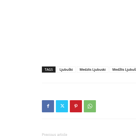
TAGS
Ljubuški
Medzlis Ljubuski
Medžlis Ljubuš
Previous article