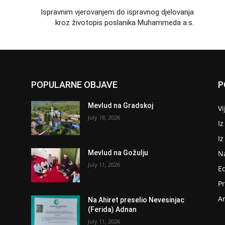
Ispravnim vjerovanjem do ispravnog djelovanja
kroz životopis poslanika Muhammeda a.s.
POPULARNE OBJAVE
P
Mevlud na Gradskoj
Vi
July 18, 2026
Iz
I
N
Mevlud na Gožulju
July 11, 2026
E
P
Ar
Na Ahiret preselio Nevesinjac
(Ferida) Adnan
July 11, 2026