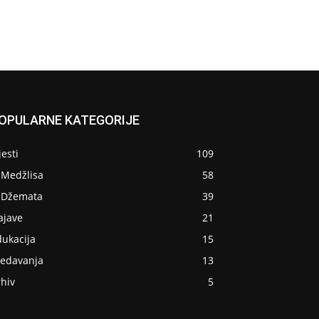
OPULARNE KATEGORIJE
jesti
109
 Medžlisa
58
z Džemata
39
ajave
21
dukacija
15
redavanja
13
hiv
5