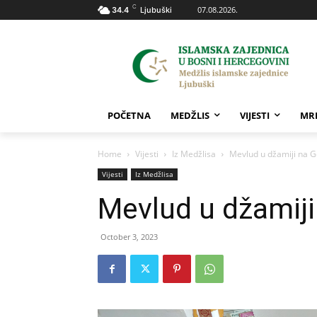
C
07.08.2026.
34.4
Ljubuški
POČETNA
MEDŽLIS
VIJESTI
MR
Home
Vijesti
Iz Medžlisa
Mevlud u džamiji na G
Vijesti
Iz Medžlisa
Mevlud u džamiji
October 3, 2023