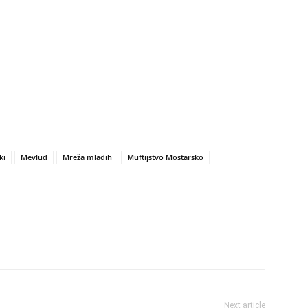
ki
Mevlud
Mreža mladih
Muftijstvo Mostarsko
Next article