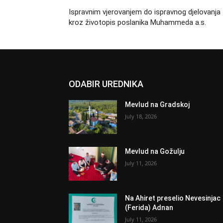
Ispravnim vjerovanjem do ispravnog djelovanja
kroz životopis poslanika Muhammeda a.s.
ODABIR UREDNIKA
Mevlud na Gradskoj
July 18, 2026
Mevlud na Gožulju
July 11, 2026
Na Ahiret preselio Nevesinjac
(Ferida) Adnan
July 11, 2026