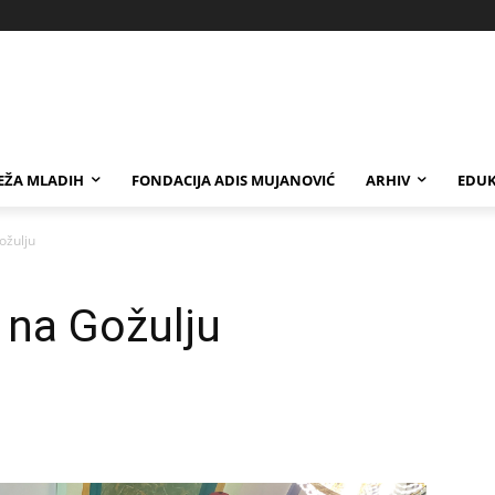
EŽA MLADIH
FONDACIJA ADIS MUJANOVIĆ
ARHIV
EDUK
ožulju
 na Gožulju