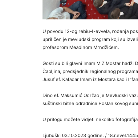
U povodu 12-og rebiu-l-evvela, rođenja po
upriličen je mevludski program koji su izve
profesorom Meadinom Mrndžićem.
Gosti su bili glavni Imam MIZ Mostar hadži 
Čapljina, predsjednik regionalnog programa 
Jusuf ef. Kafadar Imam iz Mostara kao i Irfan
Dino ef. Maksumić Održao je Mevludski vazu 
suštinski bitne odradnice Poslanikovog sunn
U prilogu možete vidjeti nekoliko fotografi
Ljubuški 03.10.2023 godine. / 18.r.evel.1445