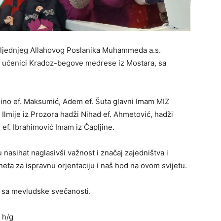
sljednjeg Allahovog Poslanika Muhammeda a.s.
li učenici Krađoz-begove medrese iz Mostara, sa
Dino ef. Maksumić, Adem ef. Šuta glavni Imam MIZ
Ilmije iz Prozora hadži Nihad ef. Ahmetović, hadži
 ef. Ibrahimović Imam iz Čapljine.
nasihat naglasivši važnost i značaj zajedništva i
eta za ispravnu orjentaciju i naš hod na ovom svijetu.
ja sa mevludske svečanosti.
 h/g