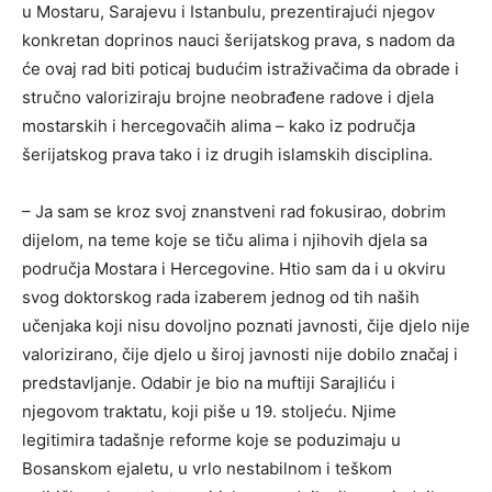
u Mostaru, Sarajevu i Istanbulu, prezentirajući njegov
konkretan doprinos nauci šerijatskog prava, s nadom da
će ovaj rad biti poticaj budućim istraživačima da obrade i
stručno valoriziraju brojne neobrađene radove i djela
mostarskih i hercegovačih alima – kako iz područja
šerijatskog prava tako i iz drugih islamskih disciplina.
– Ja sam se kroz svoj znanstveni rad fokusirao, dobrim
dijelom, na teme koje se tiču alima i njihovih djela sa
područja Mostara i Hercegovine. Htio sam da i u okviru
svog doktorskog rada izaberem jednog od tih naših
učenjaka koji nisu dovoljno poznati javnosti, čije djelo nije
valorizirano, čije djelo u široj javnosti nije dobilo značaj i
predstavljanje. Odabir je bio na muftiji Sarajliću i
njegovom traktatu, koji piše u 19. stoljeću. Njime
legitimira tadašnje reforme koje se poduzimaju u
Bosanskom ejaletu, u vrlo nestabilnom i teškom