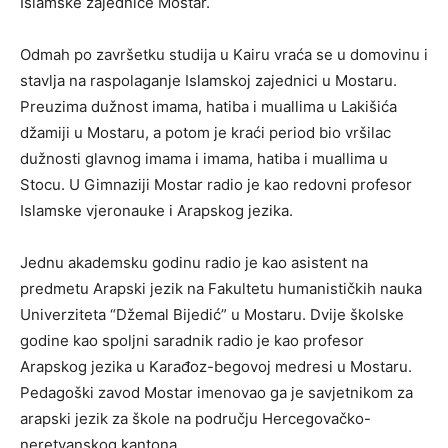
Islamske zajednice Mostar.
Odmah po završetku studija u Kairu vraća se u domovinu i
stavlja na raspolaganje Islamskoj zajednici u Mostaru.
Preuzima dužnost imama, hatiba i muallima u Lakišića
džamiji u Mostaru, a potom je kraći period bio vršilac
dužnosti glavnog imama i imama, hatiba i muallima u
Stocu. U Gimnaziji Mostar radio je kao redovni profesor
Islamske vjeronauke i Arapskog jezika.
Jednu akademsku godinu radio je kao asistent na
predmetu Arapski jezik na Fakultetu humanističkih nauka
Univerziteta “Džemal Bijedić” u Mostaru. Dvije školske
godine kao spoljni saradnik radio je kao profesor
Arapskog jezika u Karađoz-begovoj medresi u Mostaru.
Pedagoški zavod Mostar imenovao ga je savjetnikom za
arapski jezik za škole na području Hercegovačko-
neretvanskog kantona.