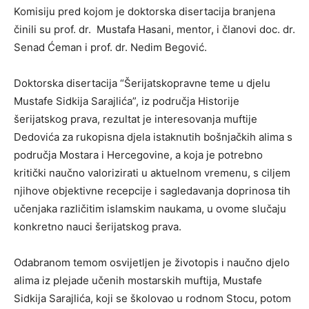
Komisiju pred kojom je doktorska disertacija branjena
činili su prof. dr. Mustafa Hasani, mentor, i članovi doc. dr.
Senad Ćeman i prof. dr. Nedim Begović.
Doktorska disertacija “Šerijatskopravne teme u djelu
Mustafe Sidkija Sarajlića”, iz područja Historije
šerijatskog prava, rezultat je interesovanja muftije
Dedovića za rukopisna djela istaknutih bošnjačkih alima s
područja Mostara i Hercegovine, a koja je potrebno
kritički naučno valorizirati u aktuelnom vremenu, s ciljem
njihove objektivne recepcije i sagledavanja doprinosa tih
učenjaka različitim islamskim naukama, u ovome slučaju
konkretno nauci šerijatskog prava.
Odabranom temom osvijetljen je životopis i naučno djelo
alima iz plejade učenih mostarskih muftija, Mustafe
Sidkija Sarajlića, koji se školovao u rodnom Stocu, potom