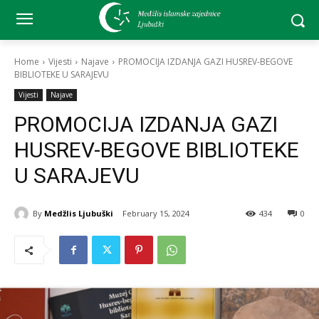
Home
Vijesti
Najave
PROMOCIJA IZDANJA GAZI HUSREV-BEGOVE
BIBLIOTEKE U SARAJEVU
Vijesti
Najave
PROMOCIJA IZDANJA GAZI
HUSREV-BEGOVE BIBLIOTEKE
U SARAJEVU
By
Medžlis Ljubuški
February 15, 2024
434
0