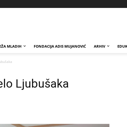
EŽA MLADIH
FONDACIJA ADIS MUJANOVIĆ
ARHIV
EDUK
jubušaka
jelo Ljubušaka