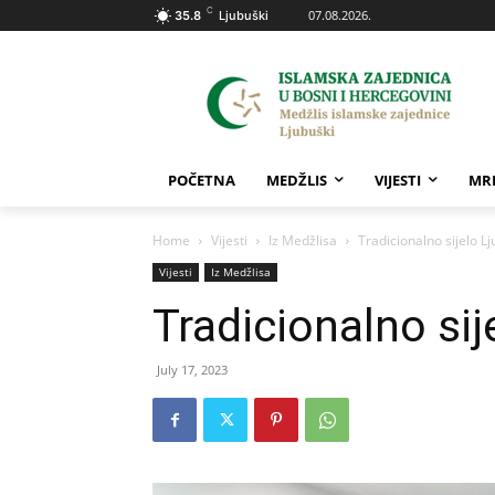
C
07.08.2026.
35.8
Ljubuški
POČETNA
MEDŽLIS
VIJESTI
MR
Home
Vijesti
Iz Medžlisa
Tradicionalno sijelo L
Vijesti
Iz Medžlisa
Tradicionalno si
July 17, 2023