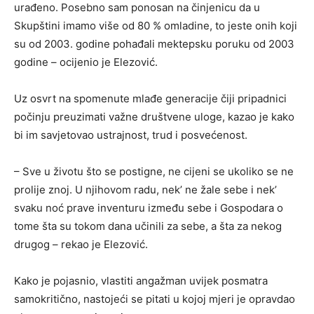
urađeno. Posebno sam ponosan na činjenicu da u
Skupštini imamo više od 80 % omladine, to jeste onih koji
su od 2003. godine pohađali mektepsku poruku od 2003
godine – ocijenio je Elezović.
Uz osvrt na spomenute mlađe generacije čiji pripadnici
počinju preuzimati važne društvene uloge, kazao je kako
bi im savjetovao ustrajnost, trud i posvećenost.
– Sve u životu što se postigne, ne cijeni se ukoliko se ne
prolije znoj. U njihovom radu, nek’ ne žale sebe i nek’
svaku noć prave inventuru između sebe i Gospodara o
tome šta su tokom dana učinili za sebe, a šta za nekog
drugog – rekao je Elezović.
Kako je pojasnio, vlastiti angažman uvijek posmatra
samokritično, nastojeći se pitati u kojoj mjeri je opravdao