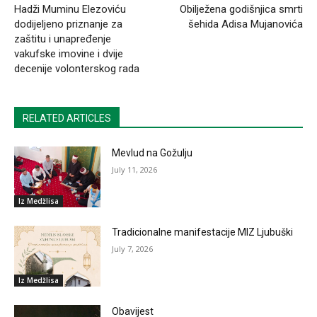
Hadži Muminu Elezoviću
Obilježena godišnjica smrti
dodijeljeno priznanje za
šehida Adisa Mujanovića
zaštitu i unapređenje
vakufske imovine i dvije
decenije volonterskog rada
RELATED ARTICLES
Mevlud na Gožulju
July 11, 2026
Iz Medžlisa
Tradicionalne manifestacije MIZ Ljubuški
July 7, 2026
Iz Medžlisa
Obavijest