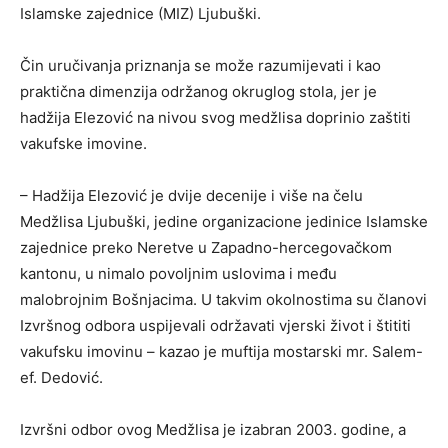
Islamske zajednice (MIZ) Ljubuški.
Čin uručivanja priznanja se može razumijevati i kao
praktična dimenzija održanog okruglog stola, jer je
hadžija Elezović na nivou svog medžlisa doprinio zaštiti
vakufske imovine.
– Hadžija Elezović je dvije decenije i više na čelu
Medžlisa Ljubuški, jedine organizacione jedinice Islamske
zajednice preko Neretve u Zapadno-hercegovačkom
kantonu, u nimalo povoljnim uslovima i među
malobrojnim Bošnjacima. U takvim okolnostima su članovi
Izvršnog odbora uspijevali održavati vjerski život i štititi
vakufsku imovinu – kazao je muftija mostarski mr. Salem-
ef. Dedović.
Izvršni odbor ovog Medžlisa je izabran 2003. godine, a